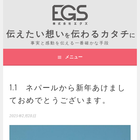
コ
ン
テ
滋賀で映像制作｜イベント運営
ン
ツ
へ
ス
キ
メニュー
ッ
プ
1.1 ネパールから新年あけまし
ておめでとうございます。
2025年2月28日