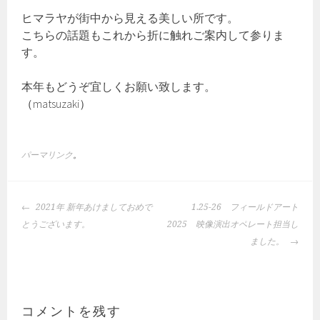
ヒマラヤが街中から見える美しい所です。
こちらの話題もこれから折に触れご案内して参りま
す。
本年もどうぞ宜しくお願い致します。
（matsuzaki）
パーマリンク
。
投
2021年 新年あけましておめで
1.25-26 フィールドアート
稿
とうございます。
2025 映像演出オペレート担当し
ナ
ました。
ビ
ゲ
ー
シ
コメントを残す